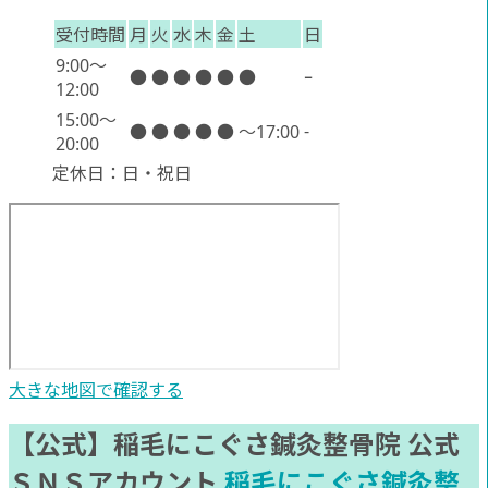
受付時間
月
火
水
木
金
土
日
9:00〜
●
●
●
●
●
●
ｰ
12:00
15:00〜
-
●
●
●
●
●
～17:00
20:00
定休日：日・祝日
大きな地図で確認する
【公式】稲毛にこぐさ鍼灸整骨院 公式
ＳＮＳアカウント
稲毛にこぐさ鍼灸整