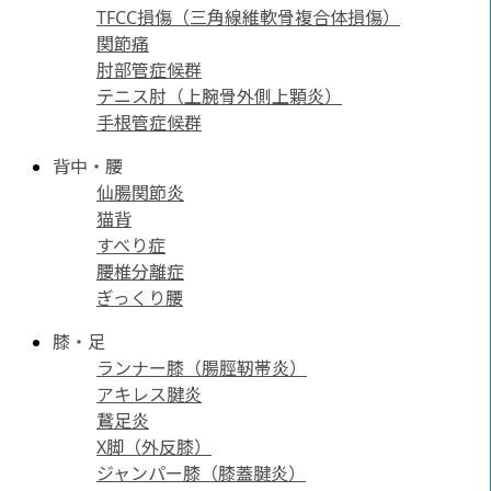
TFCC損傷（三角線維軟骨複合体損傷）
関節痛
肘部管症候群
テニス肘（上腕骨外側上顆炎）
手根管症候群
背中・腰
仙腸関節炎
猫背
すべり症
腰椎分離症
ぎっくり腰
膝・足
ランナー膝（腸脛靭帯炎）
アキレス腱炎
鵞足炎
X脚（外反膝）
ジャンパー膝（膝蓋腱炎）