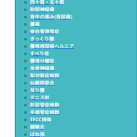
四十肩・五十肩
肋間神経痛
背中の痛み(背部痛)
腰痛
脊柱管狭窄症
ぎっくり腰
腰椎椎間板ヘルニア
すべり症
腰椎分離症
坐骨神経痛
梨状筋症候群
仙腸関節炎
反り腰
テニス肘
肘部管症候群
手根管症候群
TFCC損傷
腱鞘炎
ばね指