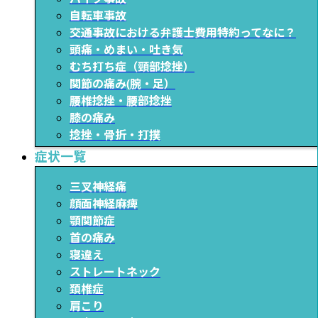
自転車事故
交通事故における弁護士費用特約ってなに？
頭痛・めまい・吐き気
むち打ち症（頸部捻挫）
関節の痛み(腕・足）
腰椎捻挫・腰部捻挫
膝の痛み
捻挫・骨折・打撲
症状一覧
三叉神経痛
顔面神経麻痺
顎関節症
首の痛み
寝違え
ストレートネック
頚椎症
肩こり