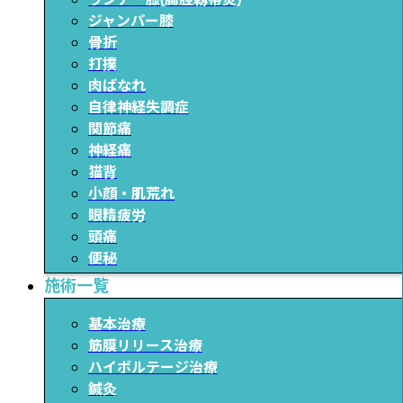
ジャンパー膝
骨折
打撲
肉ばなれ
自律神経失調症
関節痛
神経痛
猫背
小顔・肌荒れ
眼精疲労
頭痛
便秘
施術一覧
基本治療
筋膜リリース治療
ハイボルテージ治療
鍼灸