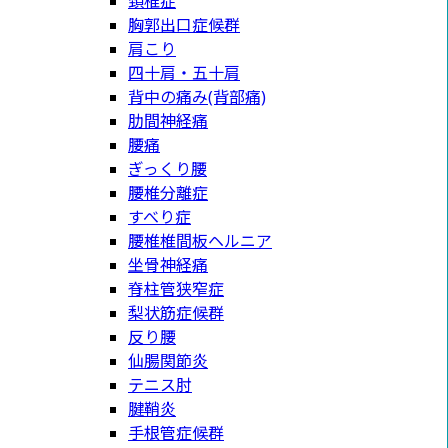
頚椎症
胸郭出口症候群
肩こり
四十肩・五十肩
背中の痛み(背部痛)
肋間神経痛
腰痛
ぎっくり腰
腰椎分離症
すべり症
腰椎椎間板ヘルニア
坐骨神経痛
脊柱管狭窄症
梨状筋症候群
反り腰
仙腸関節炎
テニス肘
腱鞘炎
手根管症候群