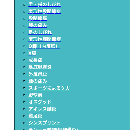
手・指のしびれ
変形性股関節症
股関節痛
膝の痛み
足のしびれ
変形性膝関節症
O脚（内反膝）
X脚
成長痛
足底腱膜炎
外反母趾
踵の痛み
スポーツによるケガ
野球肩
オスグッド
アキレス腱炎
鵞足炎
シンスプリント
ランナー膝(腸脛靱帯炎)