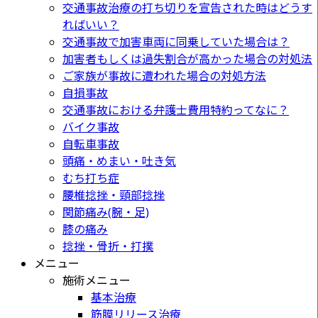
交通事故治療の打ち切りを宣告された時はどうす
ればいい？
交通事故で加害車両に同乗していた場合は？
加害者もしくは過失割合が高かった場合の対処法
ご家族が事故に遭われた場合の対処方法
自損事故
交通事故における弁護士費用特約ってなに？
バイク事故
自転車事故
頭痛・めまい・吐き気
むち打ち症
腰椎捻挫・頸部捻挫
関節痛み(腕・足)
膝の痛み
捻挫・骨折・打撲
メニュー
施術メニュー
基本治療
筋膜リリース治療