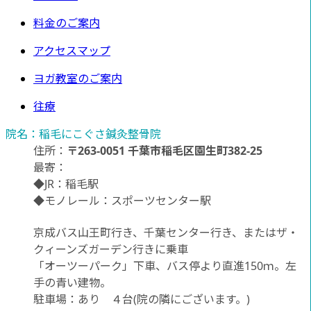
料金のご案内
アクセスマップ
ヨガ教室のご案内
往療
院名
：稲毛にこぐさ鍼灸整骨院
住所
：
〒263-0051 千葉市稲毛区園生町382-25
最寄
：
◆JR：稲毛駅
◆モノレール：スポーツセンター駅
京成バス山王町行き、千葉センター行き、またはザ・
クィーンズガーデン行きに乗車
「オーツーパーク」下車、バス停より直進150ｍ。左
手の青い建物。
駐車場
：あり ４台(院の隣にございます。)