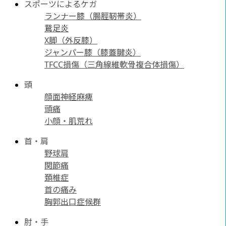
スポーツによるケガ
ランナー膝（腸脛靭帯炎）
鵞足炎
X脚（外反膝）
ジャンパー膝（膝蓋腱炎）
TFCC損傷（三角線維軟骨複合体損傷）
頭
顔面神経麻痺
頭痛
小顔・肌荒れ
首・肩
野球肩
関節痛
頚椎症
首の痛み
胸郭出口症候群
肘・手