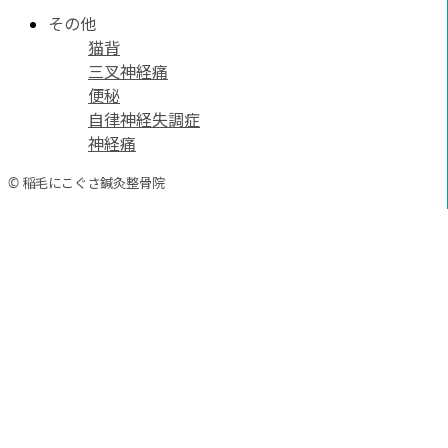
その他
猫背
三叉神経痛
便秘
自律神経失調症
神経痛
© 稲毛にこぐさ鍼灸整骨院