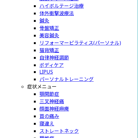
ハイボルテージ治療
体外衝撃波療法
鍼灸
骨盤矯正
美容鍼灸
リフォーマーピラティス(パーソナル)
猫背矯正
自律神経調節
ボディケア
LIPUS
パーソナルトレーニング
症状メニュー
顎関節症
三叉神経痛
顔面神経麻痺
首の痛み
寝違え
ストレートネック