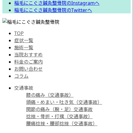
稲毛にこぐさ鍼灸整骨院のInstagramへ
稲毛にこぐさ鍼灸整骨院のTwitterへ
TOP
症状一覧
施術一覧
当院おすすめ
料金のご案内
お問い合わせ
コラム
交通事故
膝の痛み（交通事故）
頭痛・めまい・吐き気（交通事故）
関節の痛み（腕・足）交通事故
捻挫・骨折・打撲（交通事故）
腰痛捻挫・腰部捻挫（交通事故）