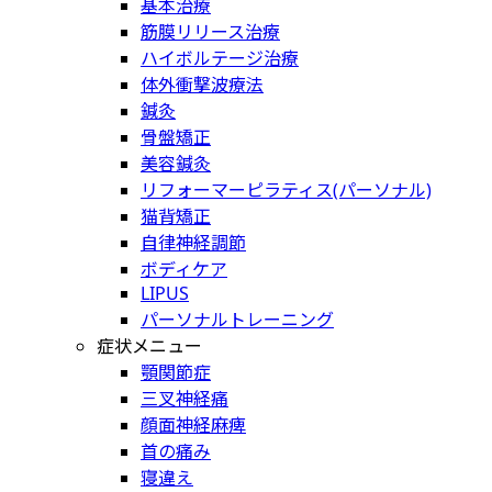
基本治療
筋膜リリース治療
ハイボルテージ治療
体外衝撃波療法
鍼灸
骨盤矯正
美容鍼灸
リフォーマーピラティス(パーソナル)
猫背矯正
自律神経調節
ボディケア
LIPUS
パーソナルトレーニング
症状メニュー
顎関節症
三叉神経痛
顔面神経麻痺
首の痛み
寝違え