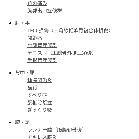
首の痛み
胸郭出口症候群
肘・手
TFCC損傷（三角線維軟骨複合体損傷）
関節痛
肘部管症候群
テニス肘（上腕骨外側上顆炎）
手根管症候群
背中・腰
仙腸関節炎
猫背
すべり症
腰椎分離症
ぎっくり腰
膝・足
ランナー膝（腸脛靭帯炎）
アキレス腱炎