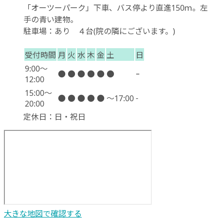
「オーツーパーク」下車、バス停より直進150ｍ。左
手の青い建物。
駐車場
：あり ４台(院の隣にございます。)
受付時間
月
火
水
木
金
土
日
9:00〜
●
●
●
●
●
●
ｰ
12:00
15:00〜
-
●
●
●
●
●
～17:00
20:00
定休日：日・祝日
大きな地図で確認する