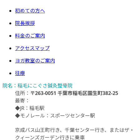
初めての方へ
院長挨拶
料金のご案内
アクセスマップ
ヨガ教室のご案内
往療
院名
：稲毛にこぐさ鍼灸整骨院
住所
：
〒263-0051 千葉市稲毛区園生町382-25
最寄
：
◆JR：稲毛駅
◆モノレール：スポーツセンター駅
京成バス山王町行き、千葉センター行き、またはザ・
クィーンズガーデン行きに乗車