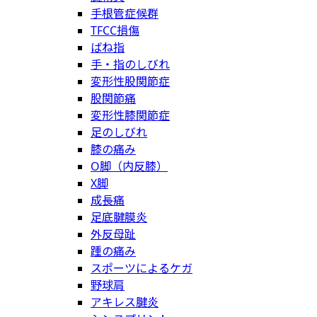
手根管症候群
TFCC損傷
ばね指
手・指のしびれ
変形性股関節症
股関節痛
変形性膝関節症
足のしびれ
膝の痛み
O脚（内反膝）
X脚
成長痛
足底腱膜炎
外反母趾
踵の痛み
スポーツによるケガ
野球肩
アキレス腱炎