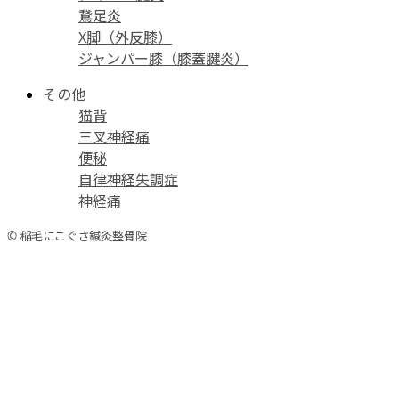
鵞足炎
X脚（外反膝）
ジャンパー膝（膝蓋腱炎）
その他
猫背
三叉神経痛
便秘
自律神経失調症
神経痛
© 稲毛にこぐさ鍼灸整骨院