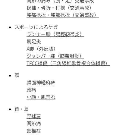
関節の痛み（腕・足）交通事故
捻挫・骨折・打撲（交通事故）
腰痛捻挫・腰部捻挫（交通事故）
スポーツによるケガ
ランナー膝（腸脛靭帯炎）
鵞足炎
X脚（外反膝）
ジャンパー膝（膝蓋腱炎）
TFCC損傷（三角線維軟骨複合体損傷）
頭
顔面神経麻痺
頭痛
小顔・肌荒れ
首・肩
野球肩
関節痛
頚椎症