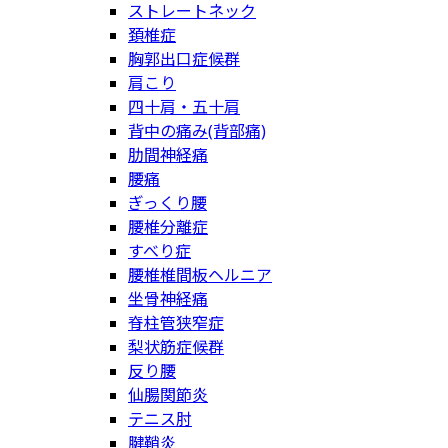
ストレートネック
頚椎症
胸郭出口症候群
肩こり
四十肩・五十肩
背中の痛み(背部痛)
肋間神経痛
腰痛
ぎっくり腰
腰椎分離症
すべり症
腰椎椎間板ヘルニア
坐骨神経痛
脊柱管狭窄症
梨状筋症候群
反り腰
仙腸関節炎
テニス肘
腱鞘炎