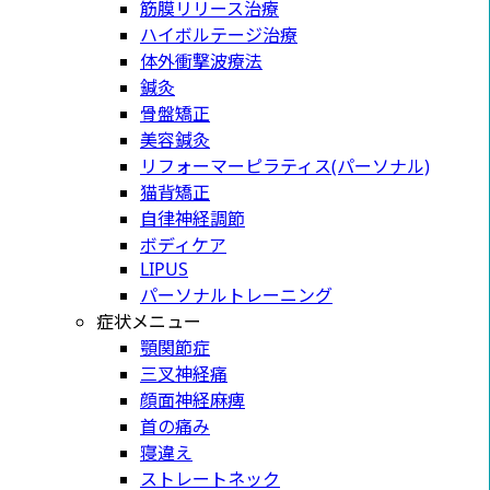
筋膜リリース治療
ハイボルテージ治療
体外衝撃波療法
鍼灸
骨盤矯正
美容鍼灸
リフォーマーピラティス(パーソナル)
猫背矯正
自律神経調節
ボディケア
LIPUS
パーソナルトレーニング
症状メニュー
顎関節症
三叉神経痛
顔面神経麻痺
首の痛み
寝違え
ストレートネック