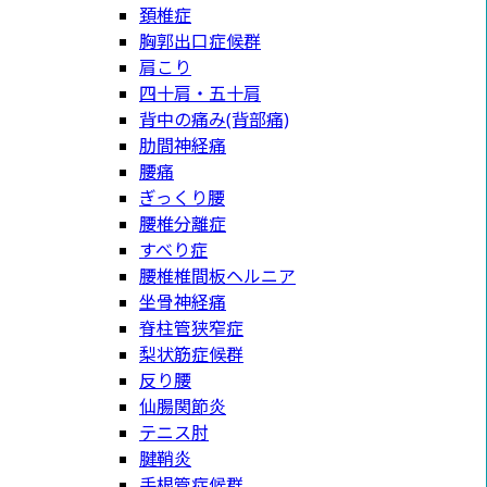
頚椎症
胸郭出口症候群
肩こり
四十肩・五十肩
背中の痛み(背部痛)
肋間神経痛
腰痛
ぎっくり腰
腰椎分離症
すべり症
腰椎椎間板ヘルニア
坐骨神経痛
脊柱管狭窄症
梨状筋症候群
反り腰
仙腸関節炎
テニス肘
腱鞘炎
手根管症候群