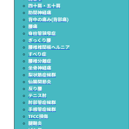
四十肩・五十肩
肋間神経痛
背中の痛み(背部痛)
腰痛
脊柱管狭窄症
ぎっくり腰
腰椎椎間板ヘルニア
すべり症
腰椎分離症
坐骨神経痛
梨状筋症候群
仙腸関節炎
反り腰
テニス肘
肘部管症候群
手根管症候群
TFCC損傷
腱鞘炎