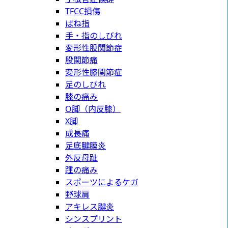
TFCC損傷
ばね指
手・指のしびれ
変形性股関節症
股関節痛
変形性膝関節症
足のしびれ
膝の痛み
O脚（内反膝）
X脚
成長痛
足底腱膜炎
外反母趾
踵の痛み
スポーツによるケガ
野球肩
アキレス腱炎
シンスプリント