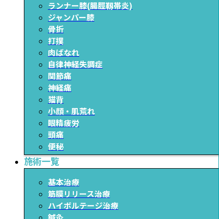
ランナー膝(腸脛靱帯炎)
ジャンパー膝
骨折
打撲
肉ばなれ
自律神経失調症
関節痛
神経痛
猫背
小顔・肌荒れ
眼精疲労
頭痛
便秘
施術一覧
基本治療
筋膜リリース治療
ハイボルテージ治療
鍼灸