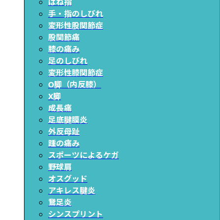
ばね指
手・指のしびれ
変形性股関節症
股関節痛
膝の痛み
足のしびれ
変形性膝関節症
O脚（内反膝）
X脚
成長痛
足底腱膜炎
外反母趾
踵の痛み
スポーツによるケガ
野球肩
オスグッド
アキレス腱炎
鵞足炎
シンスプリント