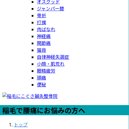
オスグッド
ジャンパー膝
骨折
打撲
肉ばなれ
神経痛
関節痛
猫背
自律神経失調症
小顔・肌荒れ
眼精疲労
頭痛
便秘
稲毛で腰痛にお悩みの方へ
トップ