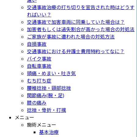
違い
交通事故治療の打ち切りを宣告された時はどうす
ればいい？
交通事故で加害車両に同乗していた場合は？
加害者もしくは過失割合が高かった場合の対処法
ご家族が事故に遭われた場合の対処方法
自損事故
交通事故における弁護士費用特約ってなに？
バイク事故
自転車事故
頭痛・めまい・吐き気
むち打ち症
腰椎捻挫・頸部捻挫
関節痛み(腕・足)
膝の痛み
捻挫・骨折・打撲
メニュー
施術メニュー
基本治療