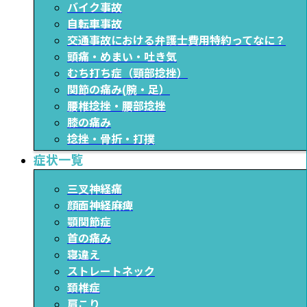
バイク事故
自転車事故
交通事故における弁護士費用特約ってなに？
頭痛・めまい・吐き気
むち打ち症（頸部捻挫）
関節の痛み(腕・足）
腰椎捻挫・腰部捻挫
膝の痛み
捻挫・骨折・打撲
症状一覧
三叉神経痛
顔面神経麻痺
顎関節症
首の痛み
寝違え
ストレートネック
頚椎症
肩こり